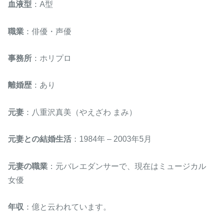
血液型
：A型
職業
：俳優・声優
事務所
：ホリプロ
離婚歴
：あり
元妻
：八重沢真美（やえざわ まみ）
元妻との結婚生活
：1984年 – 2003年5月
元妻の職業
：元バレエダンサーで、現在はミュージカル
女優
年収
：億と云われています。