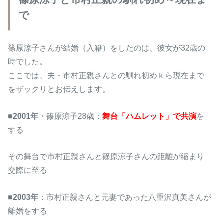
で
篠原涼子さんが結婚（入籍）をしたのは、彼女が32歳の
時でした。
ここでは、夫・市村正親さんとの馴れ初めｋら現在まで
をザックリとお伝えします。
■
2001年
・篠原涼子28歳：
舞台「ハムレット」で共演
を
する
その舞台で市村正親さんと篠原涼子さんの距離が縮まり
交際に至る
■
2003年
：市村正親さんと元妻であった八重沢真美さんが
離婚をする