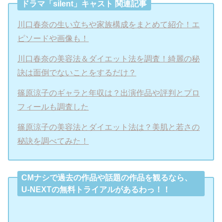
ドラマ「silent」キャスト 関連記事
川口春奈の生い立ちや家族構成をまとめて紹介！エ
ピソードや画像も！
川口春奈の美容法＆ダイエット法を調査！綺麗の秘
訣は面倒でないことをするだけ？
篠原涼子のギャラと年収は？出演作品や評判とプロ
フィールも調査した
篠原涼子の美容法とダイエット法は？美肌と若さの
秘訣を調べてみた！
CMナシで過去の作品や話題の作品を観るなら、
U-NEXTの無料トライアルがあるわっ！！