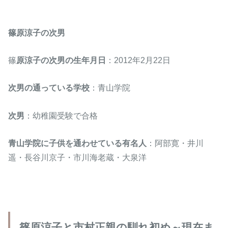
篠原涼子の次男
篠
原涼子の次男の生年月日
：2012年2月22日
次男の通っている学校
：青山学院
次男
：幼稚園受験で合格
青山学院に子供を通わせている有名人
：阿部寛・井川
遥・長谷川京子・市川海老蔵・大泉洋
篠原涼子と市村正親の馴れ初め～現在ま