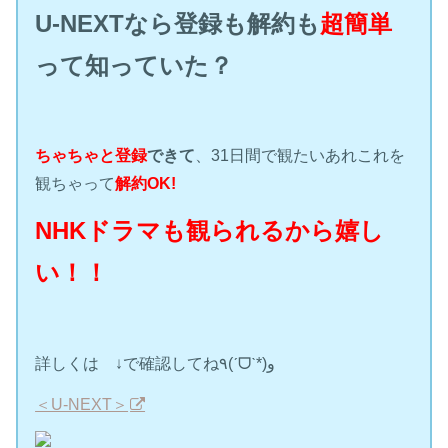
U-NEXTなら登録も解約も
超簡単
って知っていた？
ちゃちゃと登録
できて
、31日間で観たいあれこれを
観ちゃって
解約OK!
NHKドラマも観られるから嬉し
い！！
詳しくは ↓で確認してね٩(ˊᗜˋ*)و
＜U-NEXT＞