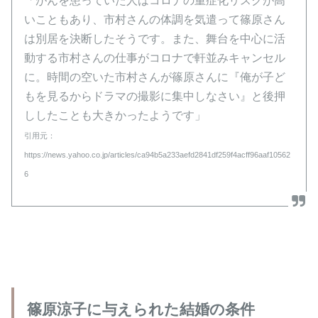
「がんを患っていた人はコロナの重症化リスクが高
いこともあり、市村さんの体調を気遣って篠原さん
は別居を決断したそうです。また、舞台を中心に活
動する市村さんの仕事がコロナで軒並みキャンセル
に。時間の空いた市村さんが篠原さんに『俺が子ど
もを見るからドラマの撮影に集中しなさい』と後押
ししたことも大きかったようです」
引用元：
https://news.yahoo.co.jp/articles/ca94b5a233aefd2841df259f4acff96aaf10562
6
篠原涼子に与えられた結婚の条件