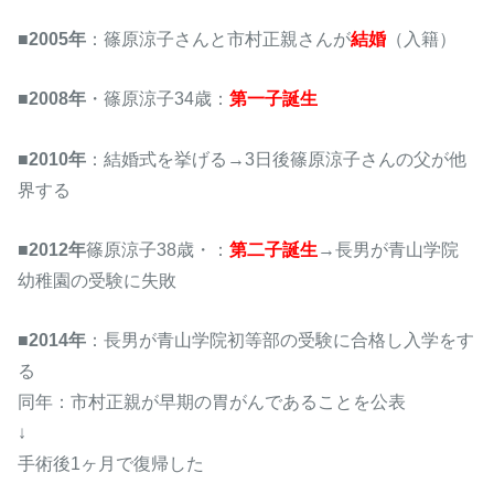
■
2005年
：篠原涼子さんと市村正親さんが
結婚
（入籍）
■
2008年
・篠原涼子34歳：
第一子誕生
■
2010年
：結婚式を挙げる→3日後篠原涼子さんの父が他
界する
■
2012年
篠原涼子38歳・：
第二子誕生
→長男が青山学院
幼稚園の受験に失敗
■
2014年
：長男が青山学院初等部の受験に合格し入学をす
る
同年：市村正親が早期の胃がんであることを公表
↓
手術後1ヶ月で復帰した