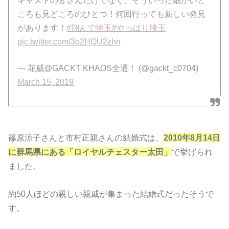
キャストの皆さんだけでなく、そういった細かいと
ころも見どころのひとつ！何回行っても新しい発見
があります！
#翔んで埼玉
#やっぱり埼玉
pic.twitter.com/3o2HQU2zhn
— 花威@GACKT KHAOS全通！ (@gackt_c0704)
March 15, 2019
篠原涼子さんと市村正親さんの結婚式は、
2010年8月14日
に群馬県にある「ロイヤルチェスター太田」
で挙げられ
ました。
約50人ほどの親しい親戚が集まった結婚式だったそうで
す。