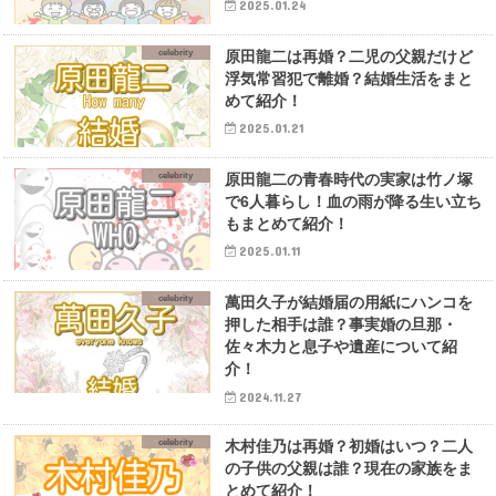
2025.01.24
celebrity
原田龍二は再婚？二児の父親だけど
浮気常習犯で離婚？結婚生活をまと
めて紹介！
2025.01.21
celebrity
原田龍二の青春時代の実家は竹ノ塚
で6人暮らし！血の雨が降る生い立ち
もまとめて紹介！
2025.01.11
celebrity
萬田久子が結婚届の用紙にハンコを
押した相手は誰？事実婚の旦那・
佐々木力と息子や遺産について紹
介！
2024.11.27
celebrity
木村佳乃は再婚？初婚はいつ？二人
の子供の父親は誰？現在の家族をま
とめて紹介！