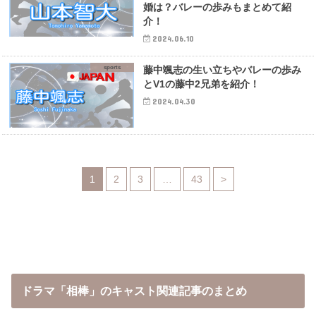
婚は？バレーの歩みもまとめて紹
介！
2024.06.10
sports
藤中颯志の生い立ちやバレーの歩み
とV1の藤中2兄弟を紹介！
2024.04.30
1
2
3
…
43
>
ドラマ「相棒」のキャスト関連記事のまとめ