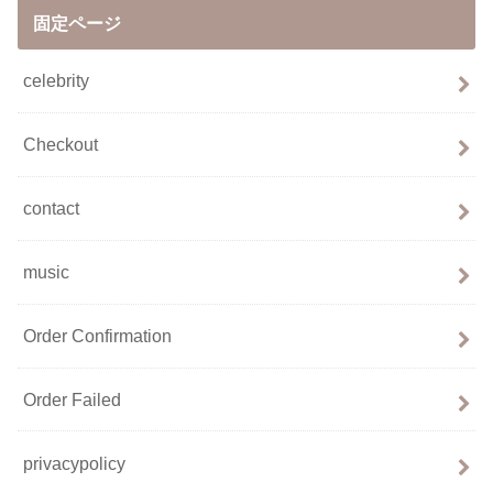
固定ページ
celebrity
Checkout
contact
music
Order Confirmation
Order Failed
privacypolicy