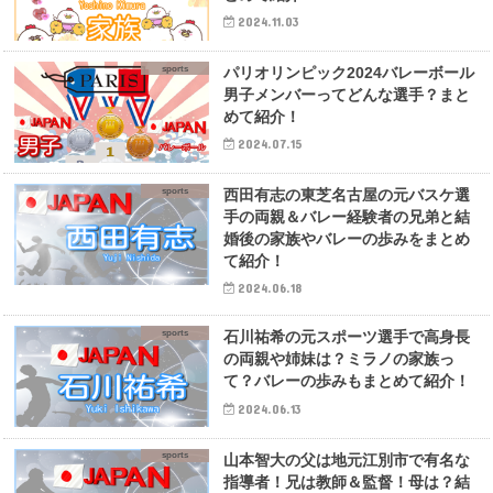
2024.11.03
sports
パリオリンピック2024バレーボール
男子メンバーってどんな選手？まと
めて紹介！
2024.07.15
sports
西田有志の東芝名古屋の元バスケ選
手の両親＆バレー経験者の兄弟と結
婚後の家族やバレーの歩みをまとめ
て紹介！
2024.06.18
sports
石川祐希の元スポーツ選手で高身長
の両親や姉妹は？ミラノの家族っ
て？バレーの歩みもまとめて紹介！
2024.06.13
sports
山本智大の父は地元江別市で有名な
指導者！兄は教師＆監督！母は？結