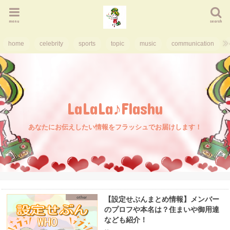
menu
search
home
celebrity
sports
topic
music
communication
LaLaLa♪Flashu
あなたにお伝えしたい情報をフラッシュでお届けします！
other
【設定せぶんまとめ情報】メンバー
のプロフや本名は？住まいや御用達
なども紹介！