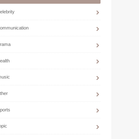
elebrity
communication
drama
ealth
music
ther
ports
opic