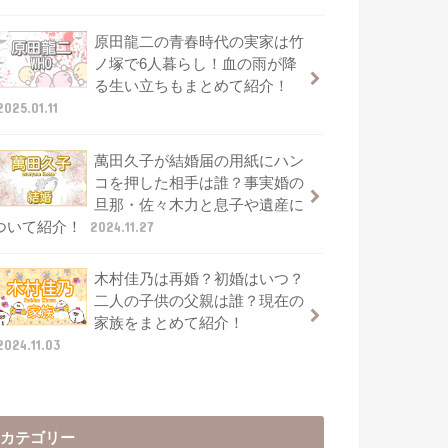
原田龍二の青春時代の実家は竹
ノ塚で6人暮らし！血の雨が降
る生い立ちもまとめて紹介！
2025.01.11
萬田久子が結婚届の用紙にハン
コを押した相手は誰？事実婚の
旦那・佐々木力と息子や遺産に
ついて紹介！
2024.11.27
木村佳乃は再婚？初婚はいつ？
二人の子供の父親は誰？現在の
家族をまとめて紹介！
2024.11.03
カテゴリー