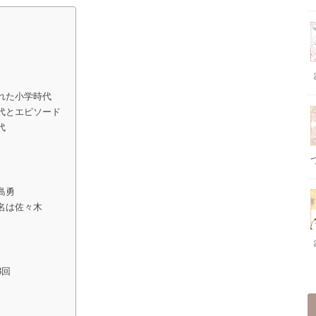
れた小学時代
代とエピソード
代
島勇
名は佐々木
3回