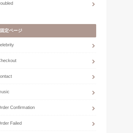
roubled
固定ページ
elebrity
Checkout
ontact
music
rder Confirmation
rder Failed