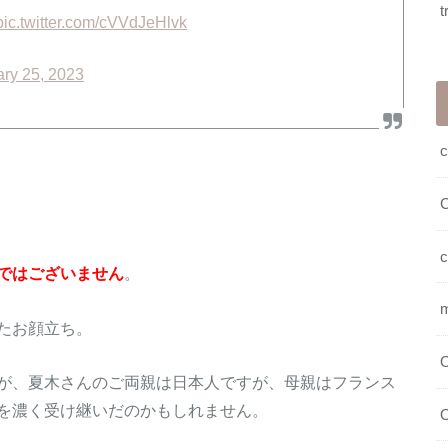
t
pic.twitter.com/cVVdJeHlvk
ry 25, 2023
c
c
ではございません
。
たお顔立ち。
O
が、夏木さんのご両親は日本人ですが、母親はフランス
を濃く受け継いだのかもしれません。
O