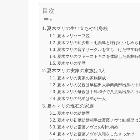
目次
夏木マリの生い立ちや出身校
夏木マリハーフ説
夏木マリの幼少期～七面鳥と呼ばれいじめら
夏木マリの音楽サークルを立ち上げた中学時
夏木マリのファーストキスを体験した高校時
夏木マリの学歴
夏木マリの実家の家族は4人
夏木マリの実家の家族構成
夏木マリの父親は早稲田大学商業部出身の中
夏木マリの母親は中島和子で八丈島出身の旧
夏木マリの兄弟は弟が一人
夏木マリの現在の家族
夏木マリの結婚歴
夏木マリ初婚結婚相手は斎藤ノヴで結婚歴は
夏木マリと斎藤ノヴとの馴れ初め
夏木マリと斎藤ノヴが入籍をしたきっかけ