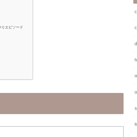
c
参りエピソード
h
o
s
t