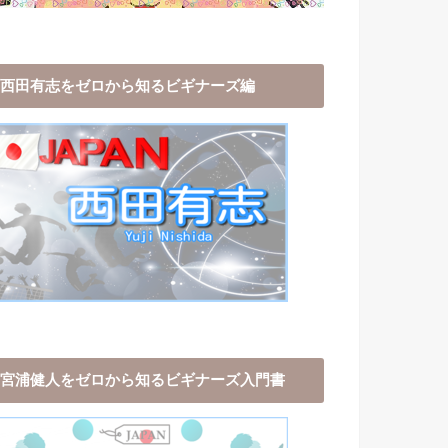
西田有志をゼロから知るビギナーズ編
宮浦健人をゼロから知るビギナーズ入門書