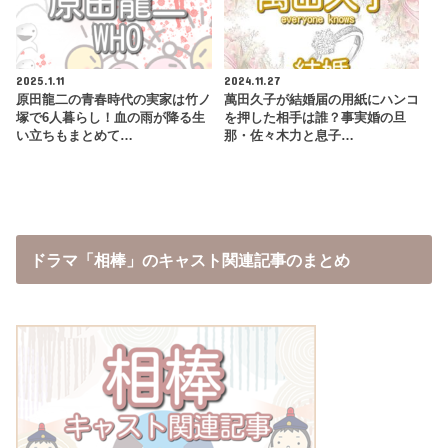
2025.1.11
2024.11.27
原田龍二の青春時代の実家は竹ノ
萬田久子が結婚届の用紙にハンコ
塚で6人暮らし！血の雨が降る生
を押した相手は誰？事実婚の旦
い立ちもまとめて…
那・佐々木力と息子…
ドラマ「相棒」のキャスト関連記事のまとめ