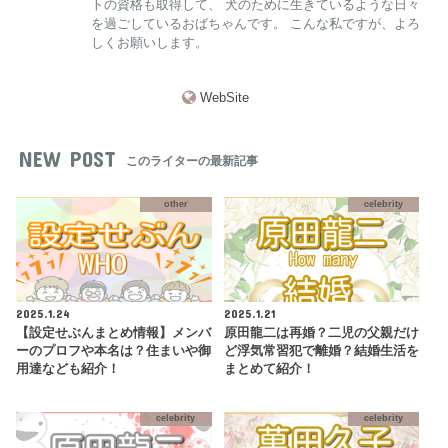
トの資格も取得して、 犬のために生きているような日々
を過ごしているおばちゃんです。 こんな私ですが、よろ
しくお願いします。
WebSite
NEW POST
このライターの最新記事
other
celebrity
2025.1.24
2025.1.21
【設定せぶんまとめ情報】メンバ
原田龍二は再婚？二児の父親だけ
ーのプロフや本名は？住まいや御
ど浮気常習犯で離婚？結婚生活を
用達なども紹介！
まとめて紹介！
celebrity
celebrity