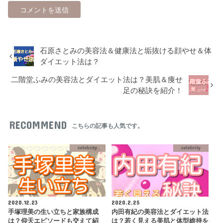
石原さとみの美容法＆健康法と垢抜ける顔やせ＆体
ダイエット法は？
二階堂ふみの美容法とダイエット法は？美肌＆痩せ
足の秘訣を紹介！
RECOMMEND
こちらの記事も人気です。
celebrity
celebrity
2020.12.23
2020.2.25
手塚理美の生い立ちと家族構成
内田有紀の美容法とダイエット法
は？仰天エピソードも交えて紹
は？若く見える美肌と体型維持を