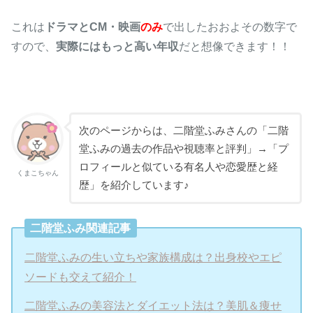
これは
ドラマとCM・映画
のみ
で出したおおよその数字で
すので、
実際にはもっと高い年収
だと想像できます！！
次のページからは、二階堂ふみさんの「二階
堂ふみの過去の作品や視聴率と評判」→「プ
ロフィールと似ている有名人や恋愛歴と経
くまこちゃん
歴」を紹介しています♪
二階堂ふみ関連記事
二階堂ふみの生い立ちや家族構成は？出身校やエピ
ソードも交えて紹介！
二階堂ふみの美容法とダイエット法は？美肌＆痩せ