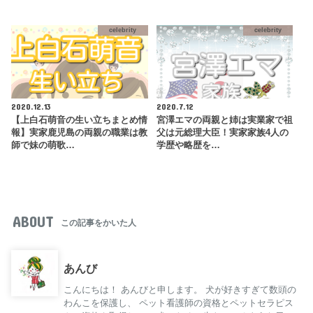
celebrity
celebrity
2020.12.13
2020.7.12
【上白石萌音の生い立ちまとめ情
宮澤エマの両親と姉は実業家で祖
報】実家鹿児島の両親の職業は教
父は元総理大臣！実家家族4人の
師で妹の萌歌…
学歴や略歴を…
ABOUT
この記事をかいた人
あんび
こんにちは！ あんびと申します。 犬が好きすぎて数頭の
わんこを保護し、 ペット看護師の資格とペットセラピス