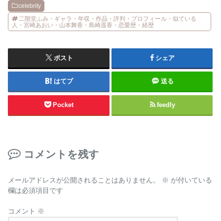
celebrity
二階堂ふみ・ギャラ・年収・作品・評判・プロフィール・似ている
人・宮崎あおい・山本舞香・島崎遥香・恋愛歴・経歴
ポスト
シェア
はてブ
送る
Pocket
feedly
コメントを残す
メールアドレスが公開されることはありません。
※
が付いている
欄は必須項目です
コメント
※