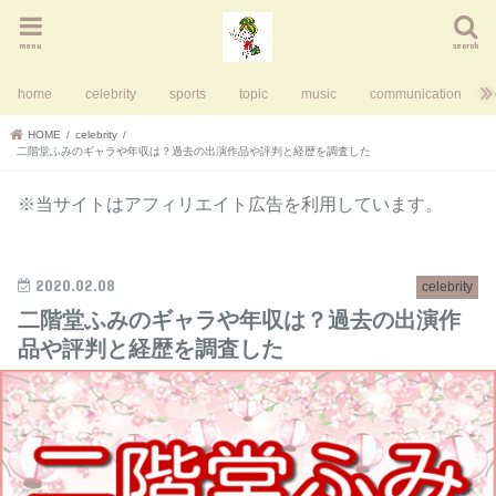
menu
search
home
celebrity
sports
topic
music
communication
HOME
celebrity
二階堂ふみのギャラや年収は？過去の出演作品や評判と経歴を調査した
※当サイトはアフィリエイト広告を利用しています。
2020.02.08
celebrity
二階堂ふみのギャラや年収は？過去の出演作
品や評判と経歴を調査した