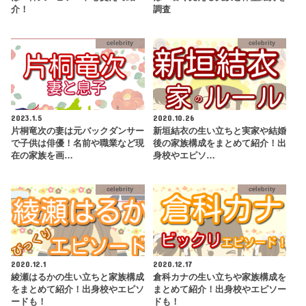
介！
調査
celebrity
celebrity
2023.1.5
2020.10.26
片桐竜次の妻は元バックダンサー
新垣結衣の生い立ちと実家や結婚
で子供は俳優！名前や職業など現
後の家族構成をまとめて紹介！出
在の家族を画…
身校やエピソ…
celebrity
celebrity
2020.12.1
2020.12.17
綾瀬はるかの生い立ちと家族構成
倉科カナの生い立ちや家族構成を
をまとめて紹介！出身校やエピソ
まとめて紹介！出身校やエピソー
ードも！
ドも！