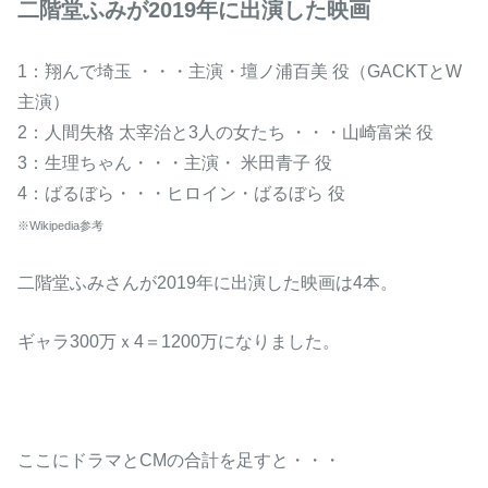
二階堂ふみが2019年に出演した映画
1：翔んで埼玉 ・・・主演・壇ノ浦百美 役（GACKTとW
主演）
2：人間失格 太宰治と3人の女たち ・・・山崎富栄 役
3：生理ちゃん・・・主演・ 米田青子 役
4：ばるぼら・・・ヒロイン・ばるぼら 役
※Wikipedia参考
二階堂ふみさんが2019年に出演した映画は4本。
ギャラ300万ｘ4＝1200万になりました。
ここにドラマとCMの合計を足すと・・・