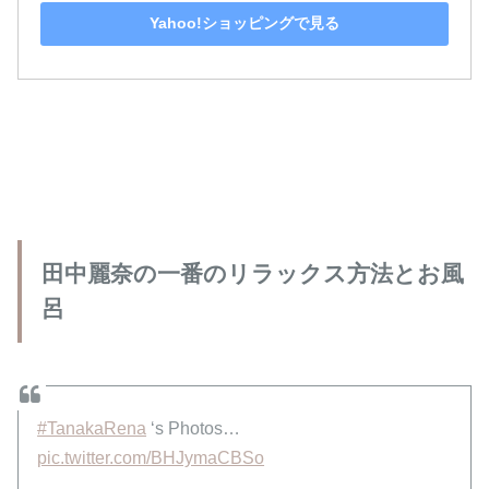
Yahoo!ショッピングで見る
田中麗奈の一番のリラックス方法とお風
呂
#TanakaRena
‘s Photos…
pic.twitter.com/BHJymaCBSo