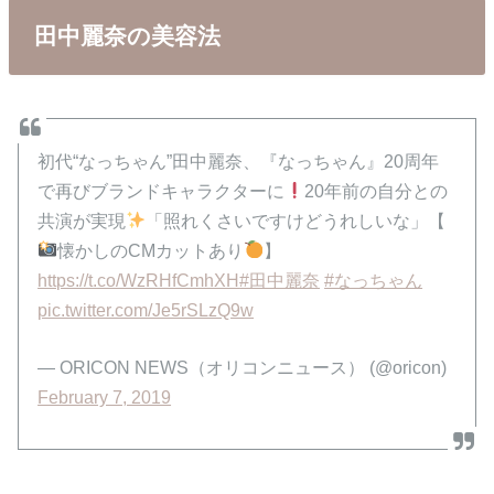
田中麗奈の美容法
初代“なっちゃん”田中麗奈、『なっちゃん』20周年
で再びブランドキャラクターに
20年前の自分との
共演が実現
「照れくさいですけどうれしいな」【
懐かしのCMカットあり
】
https://t.co/WzRHfCmhXH
#田中麗奈
#なっちゃん
pic.twitter.com/Je5rSLzQ9w
— ORICON NEWS（オリコンニュース） (@oricon)
February 7, 2019