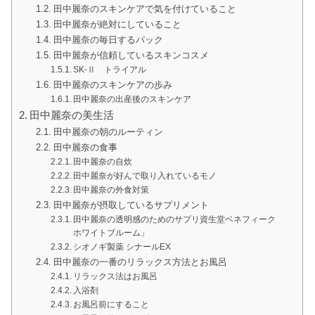
田中麗奈のスキンケアで気を付けていること
田中麗奈が絶対にしていること
田中麗奈の毎日するパック
田中麗奈が信頼しているスキンコスメ
SK-Ⅱ トライアル
田中麗奈のスキンケアの歩み
田中麗奈の出産後のスキンケア
田中麗奈の美生活
田中麗奈の朝のルーティン
田中麗奈の食事
田中麗奈の自炊
田中麗奈が好んで取り入れているモノ
田中麗奈の外食対策
田中麗奈が摂取しているサプリメント
田中麗奈の透明感のためのサプリ資生堂ベネフィーク
ホワイトブルーム」
シオノギ製薬 シナールEX
田中麗奈の一番のリラックス方法とお風呂
リラックス法はお風呂
入浴剤
お風呂前にすること