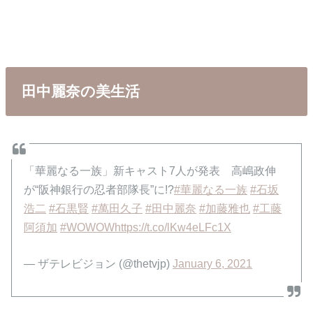
田中麗奈の美生活
「華麗なる一族」新キャスト7人が発表 高嶋政伸
が“阪神銀行の忍者部隊長”に!?
#華麗なる一族
#石坂
浩二
#石黒賢
#萬田久子
#田中麗奈
#加藤雅也
#工藤
阿須加
#WOWOW
https://t.co/lKw4eLFc1X
— ザテレビジョン (@thetvjp)
January 6, 2021