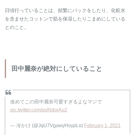
日頃行っていることは、頻繁にパックをしたり、化粧水
を含ませたコットンで肌を保湿したりこまめにしている
とのこと。
田中麗奈が絶対にしていること
改めてこの田中麗奈可愛すぎるよなマジで
pic.twitter.com/pslNdorAu2
— 冷かけ (@JqU7VgawyHoypLo)
February 1, 2021