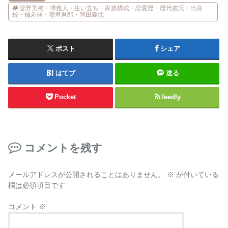
菅野美穂・堺雅人・生い立ち・家族構成・恋愛歴・歴代彼氏・出身
校・偏差値・稲垣吾郎・岡田義徳
ポスト
シェア
はてブ
送る
Pocket
feedly
コメントを残す
メールアドレスが公開されることはありません。
※
が付いている
欄は必須項目です
コメント
※