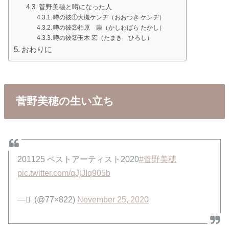
菅野美穂と噂になった人
噂の彼①大槻ケンヂ（おおつき ケンヂ）
噂の彼②柏原 崇（かしわばら たかし）
噂の彼③玉木 宏（たまき ひろし）
おわりに
菅野美穂の生い立ち
201125 ベストアーティスト2020
#菅野美穂
pic.twitter.com/qJjJIq905b
— ً (@77×822)
November 25, 2020