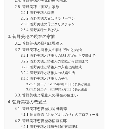
菅野美穂の実家の家族構成
菅野美穂「実家」家族
菅野美穂の両親
菅野美穂の父はサラリーマン
菅野美穂の母はクリスチャン
菅野美穂の弟は2人
菅野美穂の現在の家族
菅野美穂の旦那は堺雅人
菅野美穂と堺雅人の馴れ初めと結婚
菅野美穂と堺雅人の馴れ初めから交際まで
菅野美穂と堺雅人の交際から結婚まで
菅野美穂と堺雅人の入籍と結婚式
菅野美穂と堺雅人の結婚生活
菅野美穂と堺雅人の子供
第一子：2015年8月13日に長男が誕生
第二子：2018年12月3日に長女誕生
菅野美穂と堺雅人の現在の住まい
菅野美穂の恋愛歴
菅野美穂恋愛歴①岡田義徳
岡田義徳（おかだよしのり）のプロフィール
菅野美穂恋愛歴②稲垣吾郎
菅野美穂と稲垣吾郎の破局理由