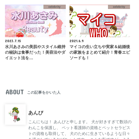
celebrity
celebrity
2023.7.15
2021.6.9
水川あさみの美肌やスタイル維持
マイコの生い立ちや実家＆結婚後
の秘訣は食事だった！美容法やダ
の家族をまとめて紹介！青春エピ
イエット法を…
ソードも！
ABOUT
この記事をかいた人
あんび
こんにちは！ あんびと申します。 犬が好きすぎて数頭の
わんこを保護し、 ペット看護師の資格とペットセラピス
トの資格も取得して、 犬のために生きているような日々