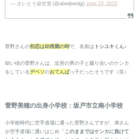
— さいとう@甘党 (@abwtpwdgj)
June 23, 2015
菅野さんの
初恋は幼稚園の時
で、名前は
トシユキくん
♪
幼い頃の菅野さんは、近所の男の子と蹴り合いのケンカ
をしている
デベソ
の
おてんば
っ子だったそうです（笑）
菅野美穂の出身小学校：坂戸市立南小学校
小学校時代に空手道場に通った菅野さんですが、弟さん
が空手道場に通いはじめ「
このままではケンカに負けて