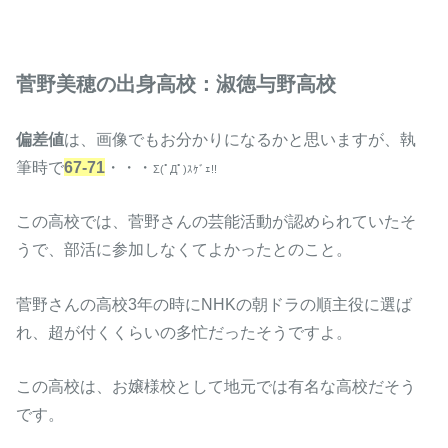
菅野美穂の出身高校：淑徳与野高校
偏差値
は、画像でもお分かりになるかと思いますが、執
筆時で
67-71
・・・
Σ(ﾟДﾟ)ｽｹﾞｪ!!
この高校では、菅野さんの芸能活動が認められていたそ
うで、部活に参加しなくてよかったとのこと。
菅野さんの高校3年の時にNHKの朝ドラの順主役に選ば
れ、超が付くくらいの多忙だったそうですよ。
この高校は、お嬢様校として地元では有名な高校だそう
です。