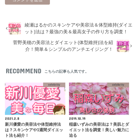
綾瀬はるかのスキンケアや美容法＆体型維持(ダイエ
ット)法は？最強の美＆最高女子の作り方を調査！
菅野美穂の美容法とダイエット(体型維持)法を紹
介！簡単＆シンプルのアンチエイジング！
RECOMMEND
こちらの記事も人気です。
celebrity
celebrity
2021.2.8
2019.10.19
新川優愛の美容法や体型維持法
稲森いずみの美容法は？美肌とダ
は？スキンケアや1週間ダイエッ
イエット法を調査！美しい魅力に
ト法も紹介！
迫る