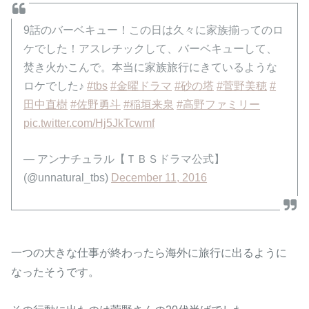
9話のバーベキュー！この日は久々に家族揃ってのロ
ケでした！アスレチックして、バーベキューして、
焚き火かこんで。本当に家族旅行にきているような
ロケでした♪
#tbs
#金曜ドラマ
#砂の塔
#菅野美穂
#
田中直樹
#佐野勇斗
#稲垣来泉
#高野ファミリー
pic.twitter.com/Hj5JkTcwmf
— アンナチュラル【ＴＢＳドラマ公式】
(@unnatural_tbs)
December 11, 2016
一つの大きな仕事が終わったら海外に旅行に出るように
なったそうです。