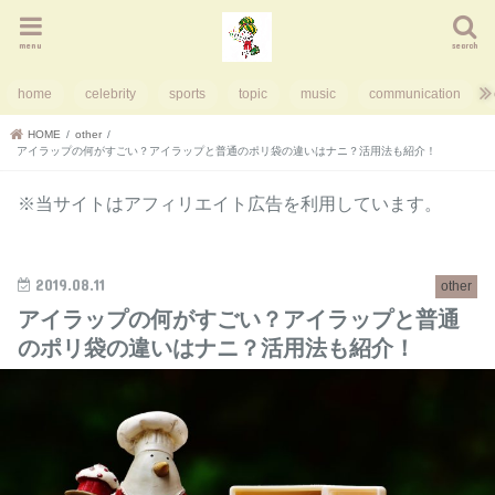
menu
search
home
celebrity
sports
topic
music
communication
HOME
other
アイラップの何がすごい？アイラップと普通のポリ袋の違いはナニ？活用法も紹介！
※当サイトはアフィリエイト広告を利用しています。
2019.08.11
other
アイラップの何がすごい？アイラップと普通
のポリ袋の違いはナニ？活用法も紹介！