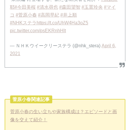
耶
#今田美桜
#清水尋也
#森田望智
#玉置玲央
#マイ
コ
#菅原小春
#高岡早紀
#井上順
#NHKステラ
https://t.co/UhW4Ha3oZ5
pic.twitter.com/psEKRnhHlt
— ＮＨＫウイークリーステラ (@nhk_stera)
April 6,
2021
菅原小春関連記事
菅原小春の生い立ちや家族構成は？エピソードと画
像を交えて紹介！