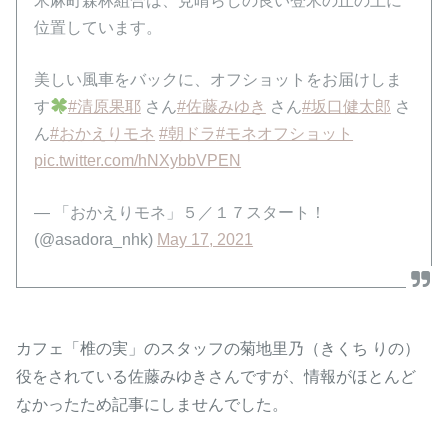
米麻町森林組合は、見晴らしの良い登米の丘の上に
位置しています。
美しい風車をバックに、オフショットをお届けしま
す
#清原果耶
さん
#佐藤みゆき
さん
#坂口健太郎
さ
ん
#おかえりモネ
#朝ドラ
#モネオフショット
pic.twitter.com/hNXybbVPEN
— 「おかえりモネ」５／１７スタート！
(@asadora_nhk)
May 17, 2021
カフェ「椎の実」のスタッフの菊地里乃（きくち りの）
役をされている佐藤みゆきさんですが、情報がほとんど
なかったため記事にしませんでした。