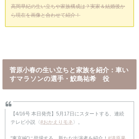
高岡早紀の生い立ちや家族構成は？実家＆結婚後か
ら現在を画像と合わせて紹介！
菅原小春の生い立ちと家族を紹介：車い
すマラソンの選手・鮫島祐希 役
【4/16号 本日発売】5月17日にスタートする、連続
テレビ小説〈
#おかえりモネ
〉。
“東京編”に登場する、新たな出演者を紹介！
#清原果