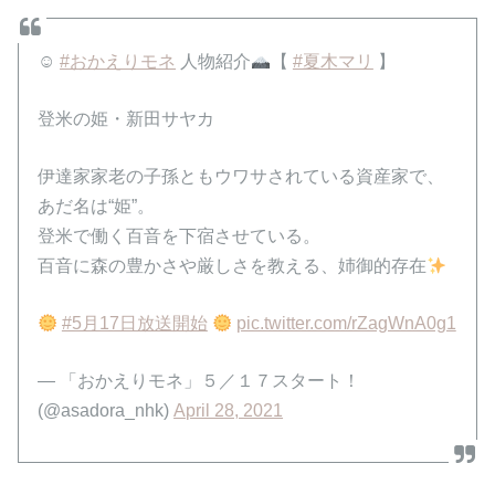
☺
#おかえりモネ
人物紹介
【
#夏木マリ
】
登米の姫・新田サヤカ
伊達家家老の子孫ともウワサされている資産家で、
あだ名は“姫”。
登米で働く百音を下宿させている。
百音に森の豊かさや厳しさを教える、姉御的存在
#5月17日放送開始
pic.twitter.com/rZagWnA0g1
— 「おかえりモネ」５／１７スタート！
(@asadora_nhk)
April 28, 2021