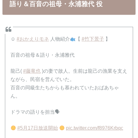
語り＆百音の祖母・永浦雅代 役
☺
#おかえりモネ
人物紹介
【
#竹下景子
】
百音の祖母＆語り・永浦雅代
龍己(
#藤竜也
)の妻で故人。生前は龍己の漁業を支え
ながら、民宿を営んでいた。
百音の同級生たちからも慕われていたおばあちゃ
ん。
ドラマの語りを担当🗣
#5月17日放送開始
pic.twitter.com/f8976Krbqc