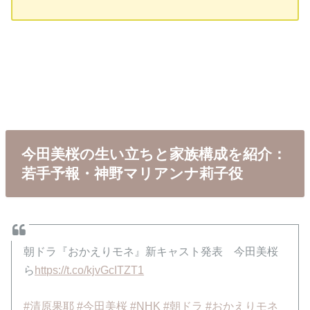
今田美桜の生い立ちと家族構成を紹介：
若手予報・神野マリアンナ莉子役
朝ドラ『おかえりモネ』新キャスト発表 今田美桜
ら
https://t.co/kjvGcITZT1
#清原果耶
#今田美桜
#NHK
#朝ドラ
#おかえりモネ