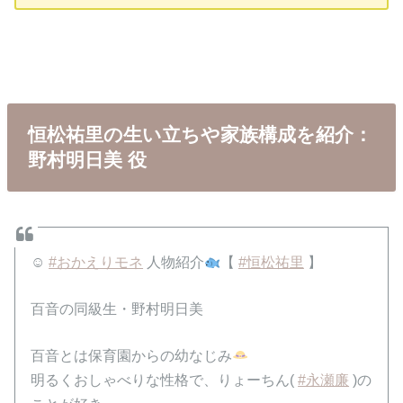
恒松祐里の生い立ちや家族構成を紹介：
野村明日美 役
☺
#おかえりモネ
人物紹介
【
#恒松祐里
】
百音の同級生・野村明日美
百音とは保育園からの幼なじみ
明るくおしゃべりな性格で、りょーちん(
#永瀬廉
)の