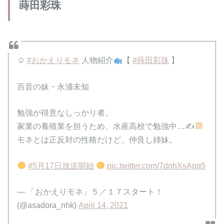
蒔田彩珠
☺
#おかえりモネ
人物紹介
【
#蒔田彩珠
】
百音の妹・永浦未知
勉強が得意なしっかり者。
家業の養殖業を担うため、水産高校で勉強中…✍
モネとは正反対の性格だけど、仲良し姉妹。
#5月17日放送開始
pic.twitter.com/7dohXsApq5
— 「おかえりモネ」５／１７スタート！
(@asadora_nhk)
April 14, 2021