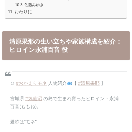
佐藤みゆき
おわりに
清原果那の生い立ちや家族構成を紹介：
ヒロイン永浦百音 役
☺
#おかえりモネ
人物紹介
【
#清原果耶
】
宮城県
#気仙沼
の島で生まれ育ったヒロイン・永浦
百音(ももね)。
愛称は“モネ”