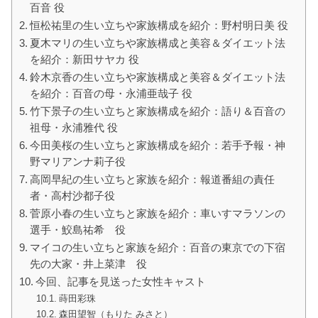
百音 役
恒松祐里の生い立ちや家族構成を紹介：野村明日美 役
夏木マリの生い立ちや家族構成と美容＆ダイエット法
を紹介：新田サヤカ 役
鈴木京香の生い立ちや家族構成と美容＆ダイエット法
を紹介：百音の母・永浦亜哉子 役
竹下景子の生い立ちと家族構成を紹介：語り＆百音の
祖母・永浦雅代 役
今田美桜の生い立ちと家族構成を紹介：若手予報・神
野マリアンナ莉子役
高岡早紀の生い立ちと家族を紹介：報道番組の責任
者・高村沙都子役
菅原小春の生い立ちと家族を紹介：車いすマラソンの
選手・鮫島祐希 役
マイコの生い立ちと家族を紹介：百音の東京での下宿
先の大家・井上菜津 役
今回、記事を見送った女性キャスト
蒔田彩珠
森田望智（もりた みさと）