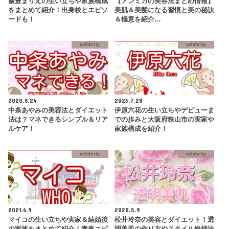
飯豊まりえの生い立ちや家族構成
【アンミカの美容法まとめ情報】
をまとめて紹介！出身校とエピソ
美肌＆美髪になる習慣と美の秘訣
ードも！
＆極意を紹介…
celebrity
celebrity
2020.8.24
2023.7.20
中条あやみの美容法とダイエット
伊原六花の生い立ちやデビューま
法は？マネできるシンプル＆リア
での歩みと大阪府狭山市の実家や
ルケア！
家族構成を紹介！
celebrity
celebrity
2021.6.9
2020.5.9
マイコの生い立ちや実家＆結婚後
松井玲奈の美容とダイエット！透