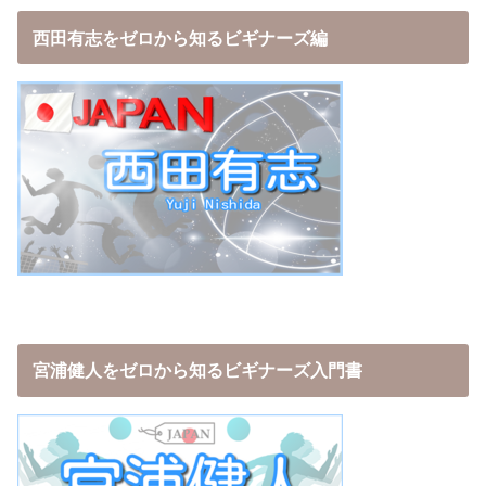
西田有志をゼロから知るビギナーズ編
宮浦健人をゼロから知るビギナーズ入門書