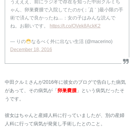
うえええ、前にラジオで存在を知った中田クルミち
ゃん、卵巣嚢腫で入院してたのか(；´Д｀)最小限の手
術で済んで良かったね…：女の子はみんな読んで
ね。お願いです。
https://t.co/OVek8AckK2
— りの
なるべく外に出ない生活 (@macerino)
December 18, 2016
中田クルミさんが2016年に彼女のブログで告白した病気
があって、その病気が「
卵巣嚢腫
」という病気だったそ
うです。
彼女はちゃんと産婦人科に行っていましたが、別の産婦
人科に行って病気が発覚し手術したとのこと。