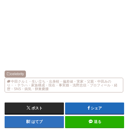
celebrity
中田クルミ・生い立ち・出身校・偏差値・実家・父親・中田みの
り・・テラハ・家族構成・現在・事実婚・浅野忠信・プロフィール・経
歴・SNS・病気・卵巣嚢腫
ポスト
シェア
はてブ
送る