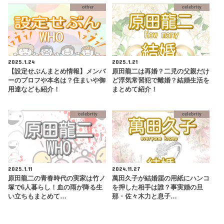
other
celebrity
2025.1.24
2025.1.21
【設定せぶんまとめ情報】メンバ
原田龍二は再婚？二児の父親だけ
ーのプロフや本名は？住まいや御
ど浮気常習犯で離婚？結婚生活を
用達なども紹介！
まとめて紹介！
celebrity
celebrity
2025.1.11
2024.11.27
原田龍二の青春時代の実家は竹ノ
萬田久子が結婚届の用紙にハンコ
塚で6人暮らし！血の雨が降る生
を押した相手は誰？事実婚の旦
い立ちもまとめて…
那・佐々木力と息子…