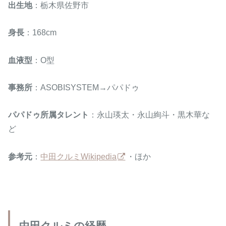
出生地
：栃木県佐野市
身長
：168cm
血液型
：O型
事務所
：ASOBISYSTEM→パパドゥ
パパドゥ所属タレント
：永山瑛太・永山絢斗・黒木華な
ど
参考元
：
中田クルミWikipedia
・ほか
中田クルミの経歴