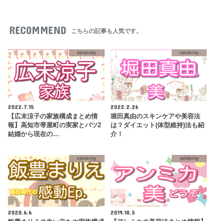
RECOMMEND
こちらの記事も人気です。
celebrity
celebrity
2022.7.15
2022.2.26
【広末涼子の家族構成まとめ情
堀田真由のスキンケアや美容法
報】高知市帯屋町の実家とバツ2
は？ダイエット(体型維持)法も紹
結婚から現在の…
介！
celebrity
celebrity
2020.6.6
2019.10.5