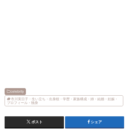
celebrity
市川実日子・生い立ち・出身校・学歴・家族構成・姉・結婚・妊娠・
プロフィール・独身
ポスト
シェア