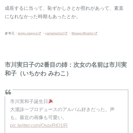
成長するに当って、恥ずかしさとか照れがあって、素直
になれなかった時期もあったとか。
参考元：
tengu.nagoya
・
yamamomo2
・
filmaga.filmarks
市川実日子の2番目の姉：次女の名前は市川実
和子（いちかわ みわこ）
市川実和子誕生日
大瀧詠一プロデュースのアルバム好きだった。声
も。最近の画像も可愛い。
pic.twitter.com/OsqxRtO1lR