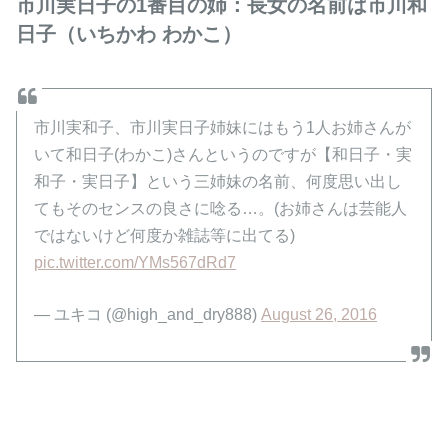
市川実日子の1番目の姉：長女の名前は市川和
日子（いちかわ わかこ）
市川実和子、市川実日子姉妹にはもう1人お姉さんが
いて和日子(わかこ)さんというのですが【和日子・実
和子・実日子】という三姉妹の名前、何度思い出し
てもそのセンスの良さに唸る…。(お姉さんは芸能人
ではないけど何度か雑誌等に出てる)
pic.twitter.com/YMs567dRd7
— ユキコ (@high_and_dry888)
August 26, 2016