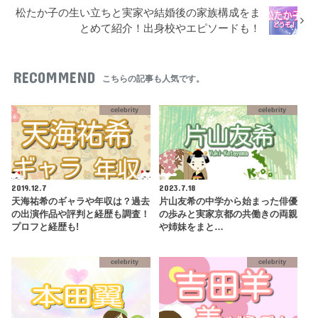
松たか子の生い立ちと実家や結婚後の家族構成をま
とめて紹介！出身校やエピソードも！
RECOMMEND
こちらの記事も人気です。
celebrity
celebrity
2019.12.7
2023.7.18
天海祐希のギャラや年収は？過去
片山友希の中学から始まった俳優
の出演作品や評判と経歴も調査！
の歩みと実家京都の共働きの両親
プロフと経歴も!
や姉妹をまと…
celebrity
celebrity