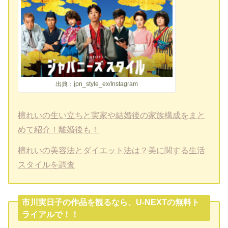
出典：jpn_style_ex/Instagram
檀れいの生い立ちと実家や結婚後の家族構成をまと
めて紹介！離婚後も！
檀れいの美容法とダイエット法は？美に関する生活
スタイルを調査
市川実日子の作品を観るなら、U-NEXTの無料ト
ライアルで！！