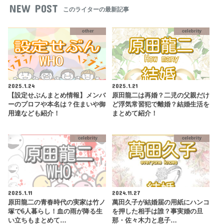
NEW POST
このライターの最新記事
other
celebrity
2025.1.24
2025.1.21
【設定せぶんまとめ情報】メンバ
原田龍二は再婚？二児の父親だけ
ーのプロフや本名は？住まいや御
ど浮気常習犯で離婚？結婚生活を
用達なども紹介！
まとめて紹介！
celebrity
celebrity
2025.1.11
2024.11.27
原田龍二の青春時代の実家は竹ノ
萬田久子が結婚届の用紙にハンコ
塚で6人暮らし！血の雨が降る生
を押した相手は誰？事実婚の旦
い立ちもまとめて…
那・佐々木力と息子…