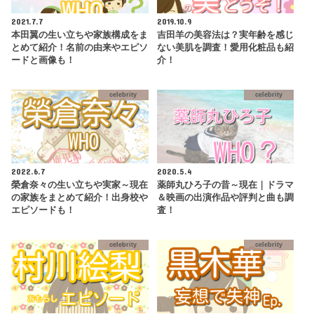
2021.7.7
2019.10.9
本田翼の生い立ちや家族構成をま
吉田羊の美容法は？実年齢を感じ
とめて紹介！名前の由来やエピソ
ない美肌を調査！愛用化粧品も紹
ードと画像も！
介！
celebrity
celebrity
2022.6.7
2020.5.4
榮倉奈々の生い立ちや実家～現在
薬師丸ひろ子の昔～現在｜ドラマ
の家族をまとめて紹介！出身校や
＆映画の出演作品や評判と曲も調
エピソードも！
査！
celebrity
celebrity