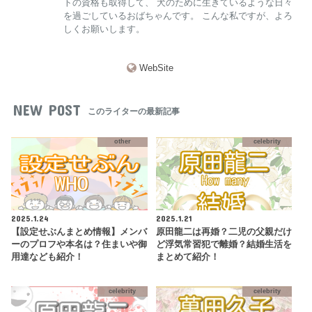
トの資格も取得して、 犬のために生きているような日々
を過ごしているおばちゃんです。 こんな私ですが、よろ
しくお願いします。
WebSite
NEW POST
このライターの最新記事
other
celebrity
2025.1.24
2025.1.21
【設定せぶんまとめ情報】メンバ
原田龍二は再婚？二児の父親だけ
ーのプロフや本名は？住まいや御
ど浮気常習犯で離婚？結婚生活を
用達なども紹介！
まとめて紹介！
celebrity
celebrity