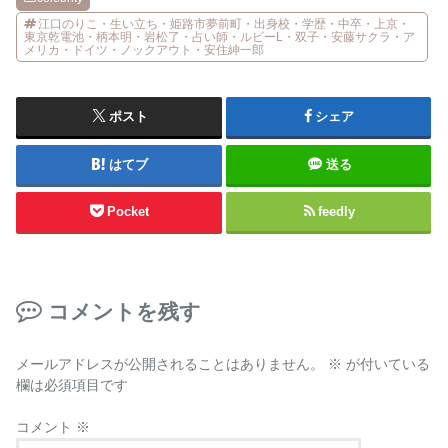
江口のりこ・生い立ち・姫路市夢前町・出身校・学歴・中卒・上京・
東京乾電池・柄本明・岩松了・占い師・ルビーL・双子・安藤サクラ・ア
メリカ・ドイツ・ノックアウト・安住紳一郎
ポスト
シェア
はてブ
送る
Pocket
feedly
コメントを残す
メールアドレスが公開されることはありません。
※
が付いている
欄は必須項目です
コメント
※