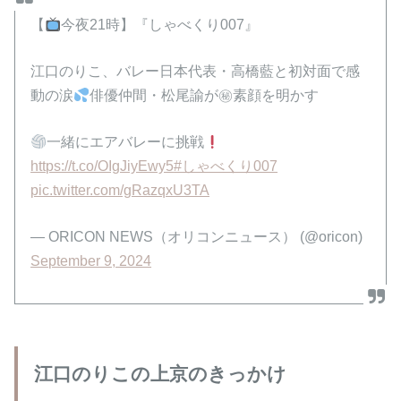
【
今夜21時】『しゃべくり007』
江口のりこ、バレー日本代表・高橋藍と初対面で感
動の涙
俳優仲間・松尾諭が㊙素顔を明かす
一緒にエアバレーに挑戦
https://t.co/OIgJiyEwy5
#しゃべくり007
pic.twitter.com/gRazqxU3TA
— ORICON NEWS（オリコンニュース） (@oricon)
September 9, 2024
江口のりこの上京のきっかけ