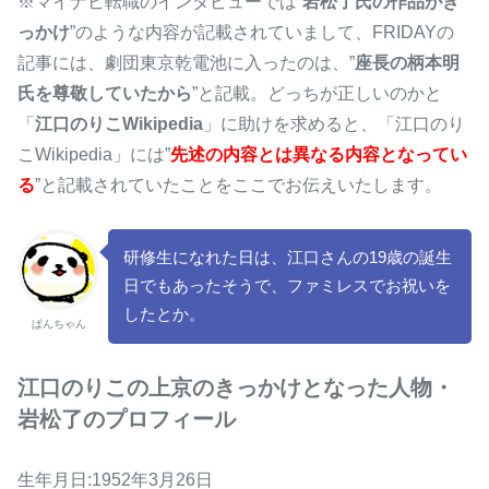
※マイナビ転職のインタビューでは”
岩松了氏の作品がき
っかけ
”のような内容が記載されていまして、FRIDAYの
記事には、劇団東京乾電池に入ったのは、”
座長の柄本明
氏を尊敬していたから
”と記載。どっちが正しいのかと
「
江口のりこWikipedia
」に助けを求めると、「江口のり
こWikipedia」には”
先述の内容とは異なる内容となってい
る
”と記載されていたことをここでお伝えいたします。
研修生になれた日は、江口さんの19歳の誕生
日でもあったそうで、ファミレスでお祝いを
したとか。
ぱんちゃん
江口のりこの上京のきっかけとなった人物・
岩松了のプロフィール
生年月日:1952年3月26日