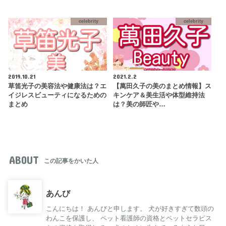
celebrity
celebrity
2019.10.21
2021.2.2
草笛光子の美容法や健康法は？エ
【萬田久子の美のまとめ情報】ス
イジレスビューティになるための
キンケア＆美生活や体型維持法
まとめ
は？美の師匠や…
ABOUT
この記事をかいた人
あんび
こんにちは！ あんびと申します。 犬が好きすぎて数頭の
わんこを保護し、 ペット看護師の資格とペットセラピス