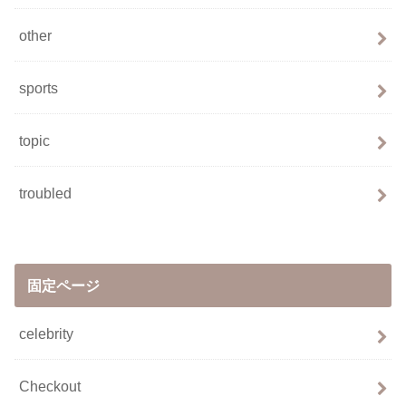
other
sports
topic
troubled
固定ページ
celebrity
Checkout