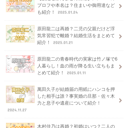
プロフや本名は？住まいや御用達など
も紹介！
2025.01.24
原田龍二は再婚？二児の父親だけど浮
気常習犯で離婚？結婚生活をまとめて
紹介！
2025.01.21
原田龍二の青春時代の実家は竹ノ塚で6
人暮らし！血の雨が降る生い立ちもま
とめて紹介！
2025.01.11
萬田久子が結婚届の用紙にハンコを押
した相手は誰？事実婚の旦那・佐々木
力と息子や遺産について紹介！
2024.11.27
木村佳乃は再婚？初婚はいつ？二人の