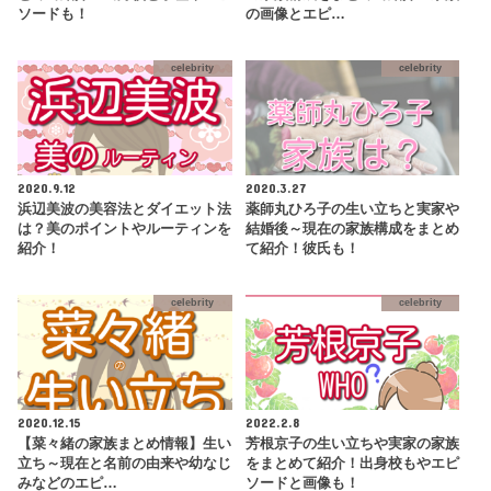
ソードも！
の画像とエピ…
celebrity
celebrity
2020.9.12
2020.3.27
浜辺美波の美容法とダイエット法
薬師丸ひろ子の生い立ちと実家や
は？美のポイントやルーティンを
結婚後～現在の家族構成をまとめ
紹介！
て紹介！彼氏も！
celebrity
celebrity
2020.12.15
2022.2.8
【菜々緒の家族まとめ情報】生い
芳根京子の生い立ちや実家の家族
立ち～現在と名前の由来や幼なじ
をまとめて紹介！出身校もやエピ
みなどのエピ…
ソードと画像も！