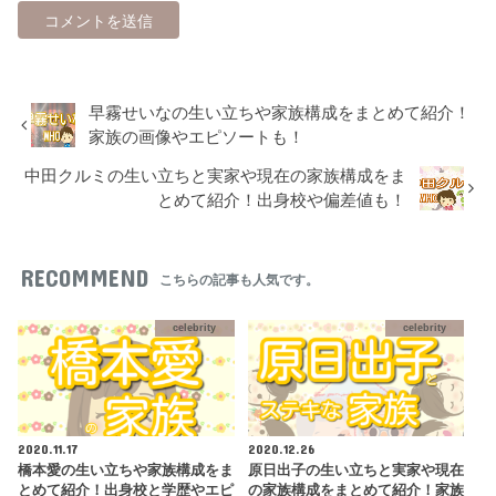
早霧せいなの生い立ちや家族構成をまとめて紹介！
家族の画像やエピソートも！
中田クルミの生い立ちと実家や現在の家族構成をま
とめて紹介！出身校や偏差値も！
RECOMMEND
こちらの記事も人気です。
celebrity
celebrity
2020.11.17
2020.12.26
橋本愛の生い立ちや家族構成をま
原日出子の生い立ちと実家や現在
とめて紹介！出身校と学歴やエピ
の家族構成をまとめて紹介！家族