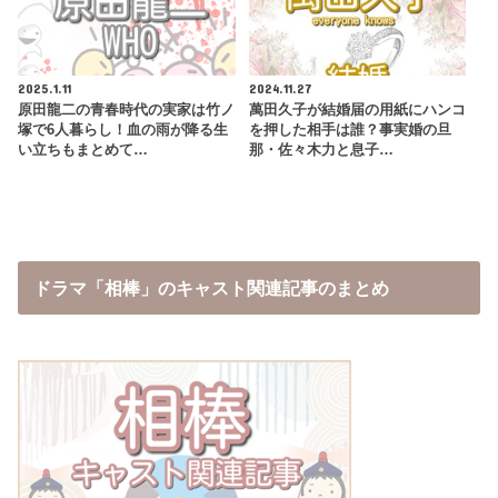
2025.1.11
2024.11.27
原田龍二の青春時代の実家は竹ノ
萬田久子が結婚届の用紙にハンコ
塚で6人暮らし！血の雨が降る生
を押した相手は誰？事実婚の旦
い立ちもまとめて…
那・佐々木力と息子…
ドラマ「相棒」のキャスト関連記事のまとめ