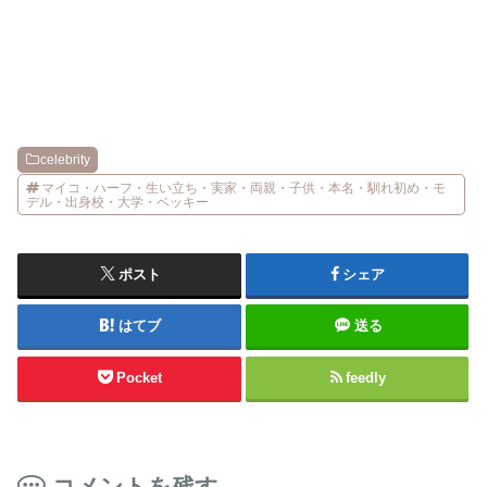
celebrity
マイコ・ハーフ・生い立ち・実家・両親・子供・本名・馴れ初め・モ
デル・出身校・大学・ベッキー
ポスト
シェア
はてブ
送る
Pocket
feedly
コメントを残す