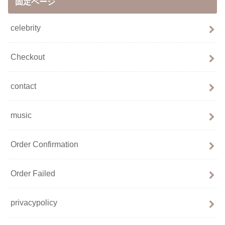
固定ページ
celebrity
Checkout
contact
music
Order Confirmation
Order Failed
privacypolicy