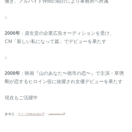
働き、アルバイト仲間の紹介により事務所へ所属
↓
2006年
：資生堂の企業広告オーディションを受け、
CM「新しい私になって篇」でデビューを果たす
↓
2008年
：映画『山のあなた〜徳市の恋〜』で主演・草彅
剛が恋するヒロイン役に抜擢され女優デビューを果たす
現在もご活躍中
参考元：
マイコWikipedia
・
pasonica