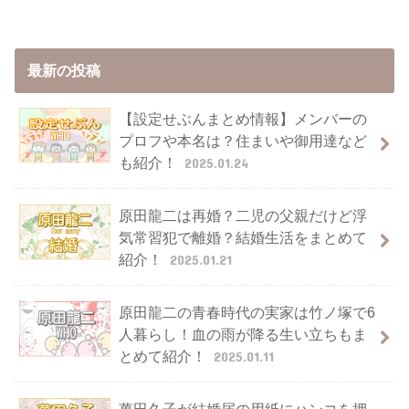
最新の投稿
【設定せぶんまとめ情報】メンバーの
プロフや本名は？住まいや御用達など
も紹介！
2025.01.24
原田龍二は再婚？二児の父親だけど浮
気常習犯で離婚？結婚生活をまとめて
紹介！
2025.01.21
原田龍二の青春時代の実家は竹ノ塚で6
人暮らし！血の雨が降る生い立ちもま
とめて紹介！
2025.01.11
萬田久子が結婚届の用紙にハンコを押