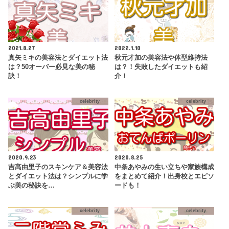
2021.8.27
2022.1.10
真矢ミキの美容法とダイエット法
秋元才加の美容法や体型維持法
は？50オーバー必見な美の秘
は？！失敗したダイエットも紹
訣！
介！
celebrity
celebrity
2020.9.23
2020.8.25
吉高由里子のスキンケア＆美容法
中条あやみの生い立ちや家族構成
とダイエット法は？シンプルに学
をまとめて紹介！出身校とエピソ
ぶ美の秘訣を…
ードも！
celebrity
celebrity