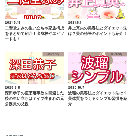
2021.5.18
2021.8.1
二階堂ふみの生い立ちや家族構成
井上真央の美容法とダイエット法
をまとめて紹介！出身校やエピソ
は？美の秘訣のポイントも紹介！
ードも！
celebrity
celebrity
2020.8.11
2020.10.7
深田恭子の便墜落事故を回避した
波瑠の美容法とダイエット法は？
後の生い立ちは？イブ生まれの元
美体質をつくるシンプル習慣を紹
公務員の父親…
介