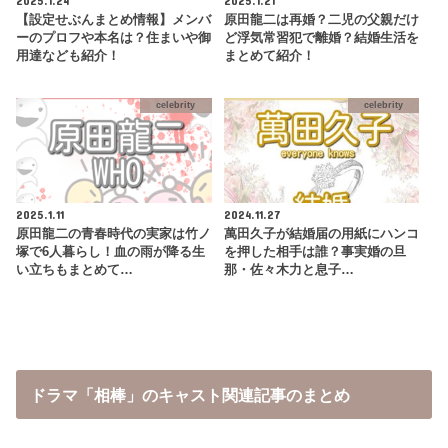
2025.1.24
2025.1.21
【設定せぶんまとめ情報】メンバ
原田龍二は再婚？二児の父親だけ
ーのプロフや本名は？住まいや御
ど浮気常習犯で離婚？結婚生活を
用達なども紹介！
まとめて紹介！
celebrity
celebrity
2025.1.11
2024.11.27
原田龍二の青春時代の実家は竹ノ
萬田久子が結婚届の用紙にハンコ
塚で6人暮らし！血の雨が降る生
を押した相手は誰？事実婚の旦
い立ちもまとめて…
那・佐々木力と息子…
ドラマ「相棒」のキャスト関連記事のまとめ