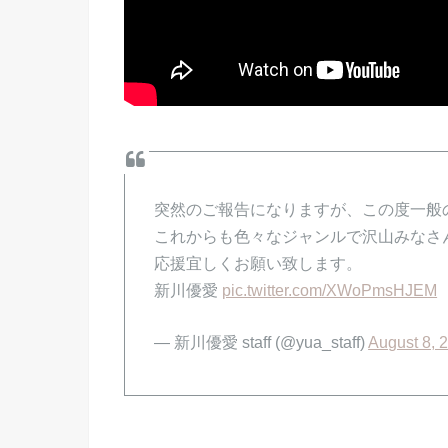
突然のご報告になりますが、この度一般
これからも色々なジャンルで沢山みなさ
応援宜しくお願い致します。
新川優愛
pic.twitter.com/XWoPmsHJEM
— 新川優愛 staff (@yua_staff)
August 8, 