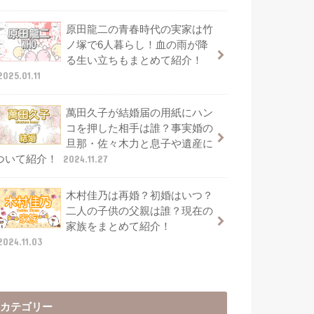
原田龍二の青春時代の実家は竹
ノ塚で6人暮らし！血の雨が降
る生い立ちもまとめて紹介！
2025.01.11
萬田久子が結婚届の用紙にハン
コを押した相手は誰？事実婚の
旦那・佐々木力と息子や遺産に
ついて紹介！
2024.11.27
木村佳乃は再婚？初婚はいつ？
二人の子供の父親は誰？現在の
家族をまとめて紹介！
2024.11.03
カテゴリー