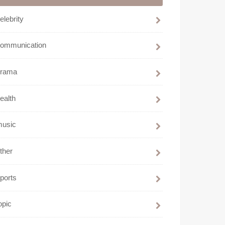
elebrity
communication
drama
ealth
music
ther
ports
opic