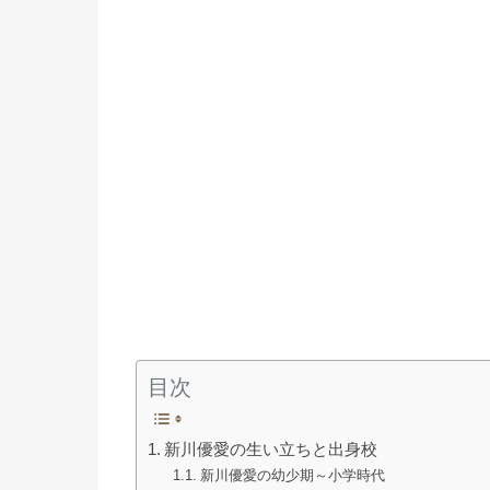
目次
新川優愛の生い立ちと出身校
新川優愛の幼少期～小学時代