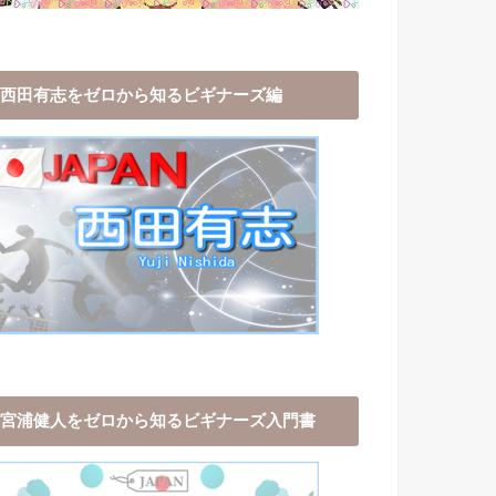
西田有志をゼロから知るビギナーズ編
宮浦健人をゼロから知るビギナーズ入門書