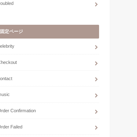
roubled
固定ページ
elebrity
Checkout
ontact
music
rder Confirmation
rder Failed