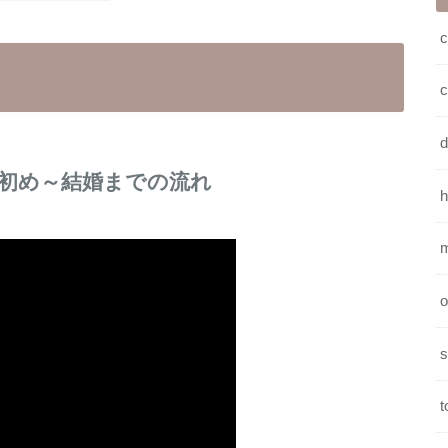
c
初め～結婚までの流れ
h
o
s
t