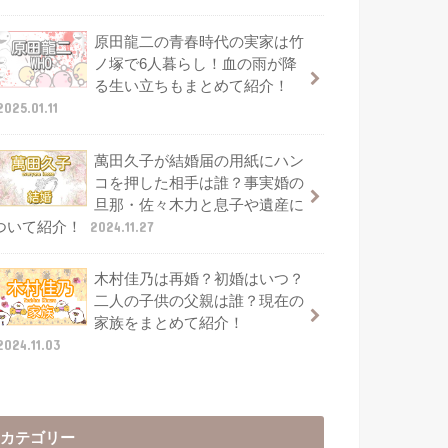
原田龍二の青春時代の実家は竹
ノ塚で6人暮らし！血の雨が降
る生い立ちもまとめて紹介！
2025.01.11
萬田久子が結婚届の用紙にハン
コを押した相手は誰？事実婚の
旦那・佐々木力と息子や遺産に
ついて紹介！
2024.11.27
木村佳乃は再婚？初婚はいつ？
二人の子供の父親は誰？現在の
家族をまとめて紹介！
2024.11.03
カテゴリー