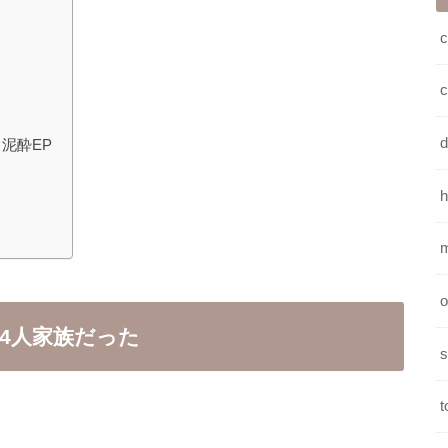
c
泥酔EP
h
o
4人家族だった
s
t