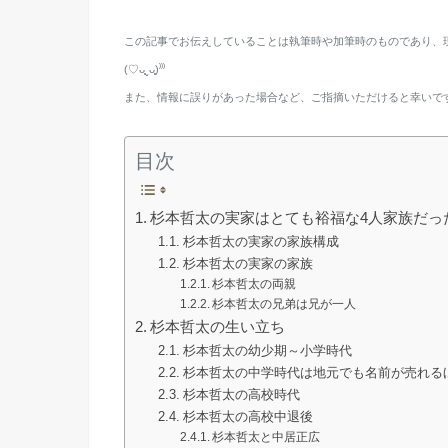
この記事でお伝えしていることは執筆時や加筆時のものであり、
(♡ᴗ͈ˬᴗ͈)⁾⁾⁾
また、情報に誤りがあった場合など、ご指摘いただけると幸いで
目次
杉本哲太の実家はとても裕福な4人家族だっ
杉本哲太の実家の家族構成
杉本哲太の実家の家族
杉本哲太の両親
杉本哲太の兄弟は兄が一人
杉本哲太の生い立ち
杉本哲太の幼少期～小学時代
杉本哲太の中学時代は地元でも名前が売れる
杉本哲太の高校時代
杉本哲太の高校中退後
杉本哲太と中居正広