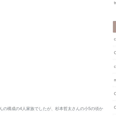
t
c
c
O
O
んの構成の4人家族でしたが、杉本哲太さんの小5の頃か