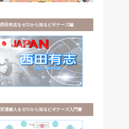
西田有志をゼロから知るビギナーズ編
宮浦健人をゼロから知るビギナーズ入門書