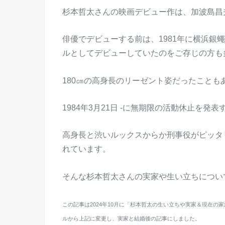
杉本哲太さんの映画デビュー作は、加波島昌夫
俳優でデビューする前は、1981年に横浜銀
ルとしてデビューしていたのをご存じの方も
180㎝の高身長のリーゼント姿だったこと
1984年3月21日 -に無期限の活動休止を
高身長と渋いルックスからか刑事役がピッタ
れています。
そんな杉本哲太さんの実家や生い立ちについ
この記事は2024年10月に「杉本哲太の生い立ちや実家＆現在
ルから上記に変更し、実家と結婚後の記事にしました。