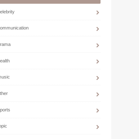
elebrity
communication
drama
ealth
music
ther
ports
opic