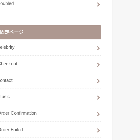
roubled
固定ページ
elebrity
Checkout
ontact
music
rder Confirmation
rder Failed