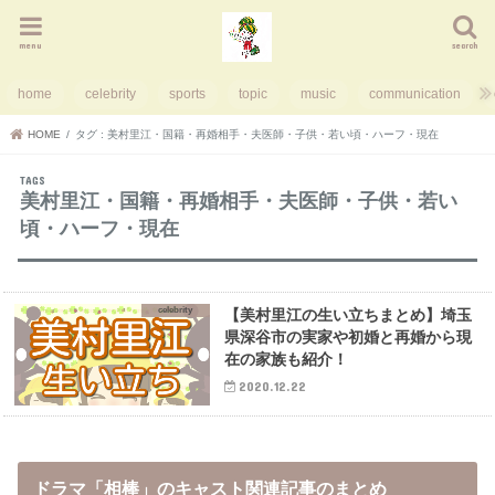
menu
search
home
celebrity
sports
topic
music
communication
HOME
タグ : 美村里江・国籍・再婚相手・夫医師・子供・若い頃・ハーフ・現在
美村里江・国籍・再婚相手・夫医師・子供・若い
頃・ハーフ・現在
celebrity
【美村里江の生い立ちまとめ】埼玉
県深谷市の実家や初婚と再婚から現
在の家族も紹介！
2020.12.22
ドラマ「相棒」のキャスト関連記事のまとめ