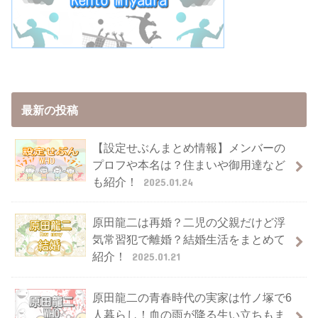
最新の投稿
【設定せぶんまとめ情報】メンバーの
プロフや本名は？住まいや御用達など
も紹介！
2025.01.24
原田龍二は再婚？二児の父親だけど浮
気常習犯で離婚？結婚生活をまとめて
紹介！
2025.01.21
原田龍二の青春時代の実家は竹ノ塚で6
人暮らし！血の雨が降る生い立ちもま