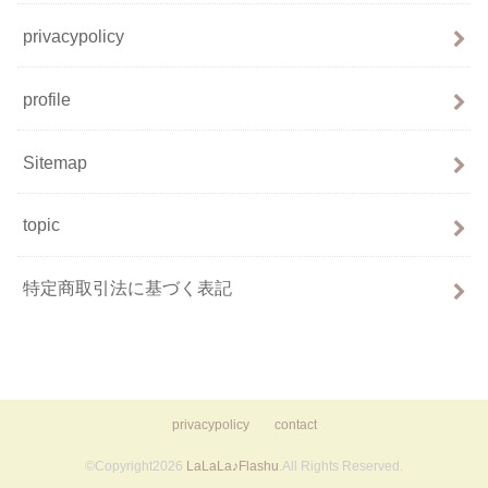
privacypolicy
profile
Sitemap
topic
特定商取引法に基づく表記
privacypolicy
contact
©Copyright2026
LaLaLa♪Flashu
.All Rights Reserved.