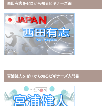
西田有志をゼロから知るビギナーズ編
宮浦健人をゼロから知るビギナーズ入門書