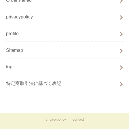
privacypolicy
profile
Sitemap
topic
特定商取引法に基づく表記
privacypolicy
contact