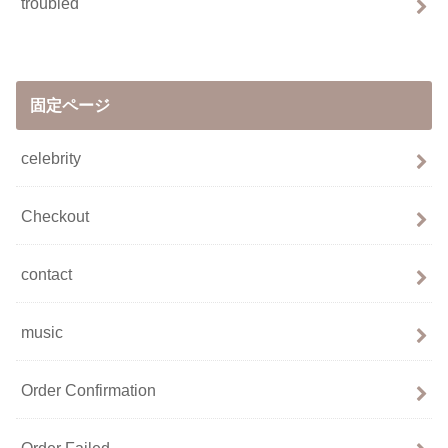
troubled
固定ページ
celebrity
Checkout
contact
music
Order Confirmation
Order Failed